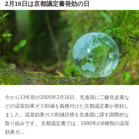
2月16日は京都議定書発効の日
今から13年前の2005年2月16日、先進国に二酸化炭素な
どの温室効果ガス削減を義務付けた京都議定書が発効し
ました。温室効果ガス削減目標を先進国に課す国際的な
取り組みです。 京都議定書では、1990年の6種類の温室
効果ガ…