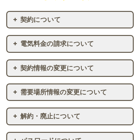
契約について
「エコスタイルでんき」に申し込むた
電気料金の請求について
めにはどうしたら良いですか？
「エコスタイルでんき」の価格は安い
『燃料費調整額』はいくらですか？
ですか？月いくらになりますか？
契約情報の変更について
『容量拠出金』とは何ですか？また、
サービスの供給エリアはどこですか？
料金はかかりますか？
登録した電話番号を変更できますか？
「エコスタイルでんき」に切り替えて
需要場所情報の変更について
『再エネ発電賦課金』とは何ですか？
も停電にはならないのですか？
苗字が変わったのですが名義の表記を
変更できますか？
請求書はいつ通知されますか？
需要場所を追加できますか？
電話、ファックス、郵送での申し込み
解約・廃止について
はできないのですか？
請求書や領収書は発行されますか？
切り替え時に、現在契約している電力
支払日はいつになりますか。
引っ越し先でもエコスタイルでんきは
会社への連絡は必要ですか？