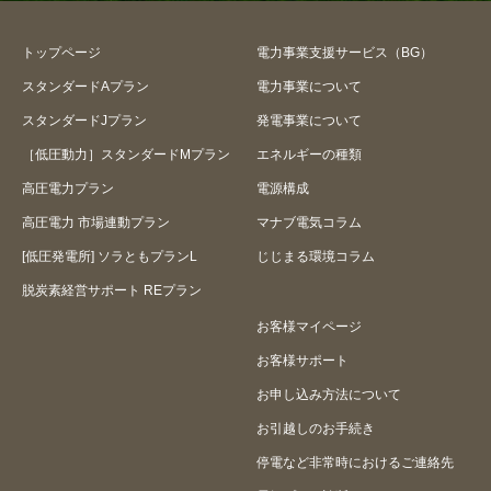
の負担や不利益はないのでしょうか？
トップページ
電力事業支援サービス（BG）
賃貸住宅に住んでいますが、退居後に
はまた地域電力会社に戻りますか？
スタンダードAプラン
電力事業について
スタンダードJプラン
発電事業について
契約期間はいつまでですか？
［低圧動力］スタンダードMプラン
エネルギーの種類
今回の切り替え後にまた地域電力会社
高圧電力プラン
電源構成
に戻すことはできますか？
高圧電力 市場連動プラン
マナブ電気コラム
検針票が今手元にないのですが、切り
[低圧発電所] ソラともプランL
じじまる環境コラム
替えできますか？
脱炭素経営サポート REプラン
「アットホームプラン」、「ジョブプ
お客様マイページ
ラン」から切り替えるにはどうしたら
お客様サポート
良いですか？
お申し込み方法について
供給地点特定番号とは何ですか？
お引越しのお手続き
切り替えの際にアンペア数を増やせま
停電など非常時におけるご連絡先
すか？