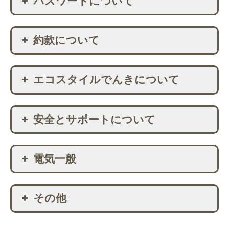
パスワードについて
利用できますか？
電気料金の支払い方法はどうなります
お申し込み後、いつから「エコスタイ
か？
解約したいのですがどのようにすれば
お客様番号、パスワード欄には何を入
ルでんき」に切り替わりますか？
よいですか？
約款について
力したらよいですか？
クレジットカードの情報登録はどこか
「エコスタイルでんき」に切り替える
ら入力できますか？また、いつ登録す
別会社に需要場所を譲渡したいのです
お客様番号がわかりません、どのよう
とき、工事が必要になりますか？
ればよいですか？
が、どのようにすればよいですか？
『約款』とは何ですか？
にすればよいですか？
エコスタイルでんきについて
スマートメーターとは何ですか？
複数の地点を契約したのですが、クレ
『託送供給等約款』とは何ですか？
パスワードを忘れてしまいました、ど
ジットカード情報を登録するURLが契
スマートメーター設置などの工事費用
のようにすればよいですか？
エコスタイルでんきはどのように電気
約地点ごとに届きました。どれか一つ
はかかりますか？
安全とサポートについて
を調達しているのですか？
に登録すればいいですか？
パスワードの文字数制限はあります
スマートメーターの設置はどのように
か？
エコスタイルの電源構成を教えてくだ
電気料金の支払日の変更はできます
「エコスタイルでんき」に切り替える
すればよろしいですか？
さい。
か？
電気一般
ことで、電気の品質が低下することは
パスワードに記号は使えますか？どの
既にスマートメーターが取り付けられ
ありませんか？
ような文字が使えますか？
使用している電気の量を、リアルタイ
支払口座から残高不足で支払えなかっ
ていますが、他に工事などは必要です
ムで確認することはできますか？
低圧・高圧の違いって何ですか？
た場合はどうなりますか？
停電になった場合など、緊急時に連絡
か？
その他
したいときはどうすればいいのです
なぜ電力は自由化されるのですか？
引き落とし口座やクレジットカードを
なぜ、「エコスタイルでんき」ではな
か？
変更することはできますか？
契約電力を超えて使用した場合はどう
く、一般送配電事業者（お客様がお住