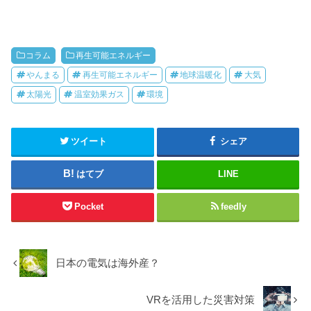
コラム
再生可能エネルギー
やんまる
再生可能エネルギー
地球温暖化
大気
太陽光
温室効果ガス
環境
ツイート
シェア
はてブ
LINE
Pocket
feedly
日本の電気は海外産？
VRを活用した災害対策