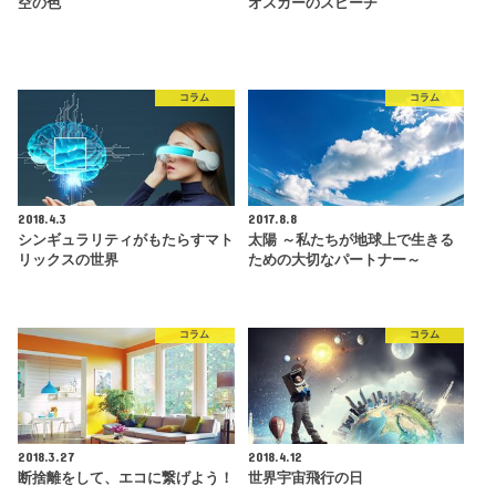
空の色
オスカーのスピーチ
コラム
コラム
2018.4.3
2017.8.8
シンギュラリティがもたらすマト
太陽 ～私たちが地球上で生きる
リックスの世界
ための大切なパートナー～
コラム
コラム
2018.3.27
2018.4.12
断捨離をして、エコに繋げよう！
世界宇宙飛行の日