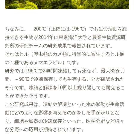
ちなみに、－200℃（正確には-196℃）でも生命活動を維
持できる生物が2014年に東京海洋大学と農業生物資源研
究所の研究チームの研究成果で報告されています。
それはヒル（爬虫類のカメ類に特異的に寄生するヒル類
の１種であるヌマエラビル）です。
研究では-196℃で24時間凍結しても死なず、最大32か月
間、－90℃で冷凍保存しても生存することが確認された
そうです。凍結と解凍を10回以上繰り返しても耐えるこ
とができたそうです。
この研究成果は、凍結や解凍といった水の挙動が生命活
動にどのような影響を与えるのかをしる手がかりとな
り、細胞や臓器の冷凍保存といった、医学分野など様々
な分野への応用が期待されています。